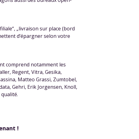
nagons aussi des bureaux open-
iliale“, „livraison sur place (bord
mettent d’épargner selon votre
ment comprend notamment les
ller, Regent, Vitra, Gesika,
Cassina, Matteo Grassi, Zumtobel,
ata, Gehri, Erik Jorgensen, Knoll,
qualité.
enant !