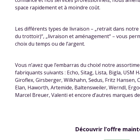
confiance et nos services professionnels, nous amé
space rapidement et à moindre coût.
Les différents types de livraison – „retrait dans notre f
du trottoir)“, „livraison et aménagement“ – vous per
choix du temps ou de l’argent.
Vous n’avez que l’embarras du choix! notre assorti
fabriquants suivants : Echo, Sitag, Lista, Bigla, USM Ha
Giroflex, Girsberger, Wilkhahn, Sedus, Fritz Hansen, 
Elan, Haworth, Artemide, Baltensweiler, Werndl, Ergod
Marcel Breuer, Valenti et encore d’autres marques de 
Découvrir l’offre maint